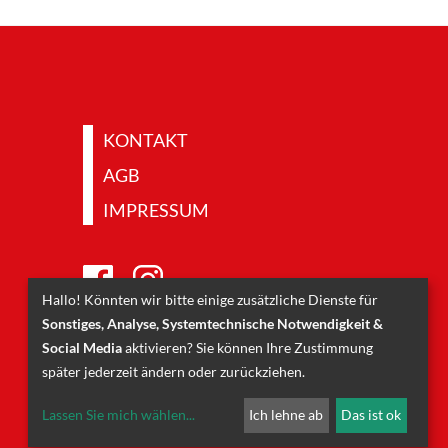
KONTAKT
AGB
IMPRESSUM
Hallo! Könnten wir bitte einige zusätzliche Dienste für
Sonstiges, Analyse, Systemtechnische Notwendigkeit &
Social Media
aktivieren? Sie können Ihre Zustimmung
später jederzeit ändern oder zurückziehen.
Lassen Sie mich wählen
...
Ich lehne ab
Das ist ok